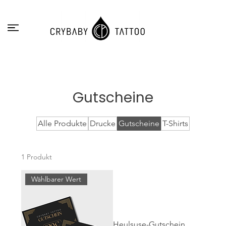
Gutscheine
Alle Produkte
Drucke
Gutscheine
T-Shirts
1 Produkt
Wählbarer Wert
Heulsuse-Gutschein